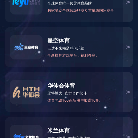
共2 页 页次:1/2 页
B体育-B体育亚洲官方网站-BSPORT
上一页
1
2
下一页
尾页
转到