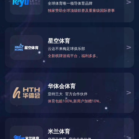
共1 页 页次:1/1 页
B体育-B体育亚洲官方网站-BSPORT
上一页
1
下一页
尾
页
转到
copyright© 2021 B体育-B体育亚洲官方网站-BSPORT .All Rights Reserved
中湖建设
产品中心
成功案例
电话咨询