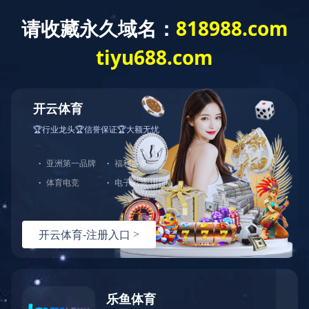
B体育
Power materials
母线槽
高压绝缘管母线