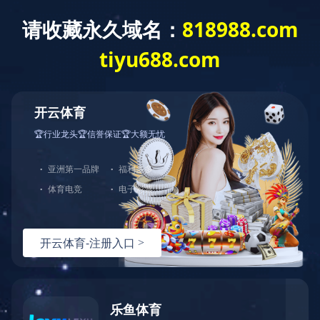
B体育
Power materials
母线槽
XLC A密集型母线槽