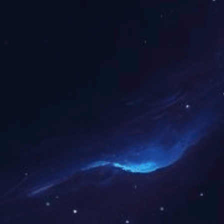
上一篇：
XLC 
下一篇：
NHJ
推荐产品
10、20KVHXGN口系列半绝缘环网柜
XLC A密集型母线槽
智能母线槽
低压柜MNS