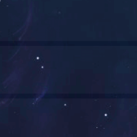
SLKB照明母线