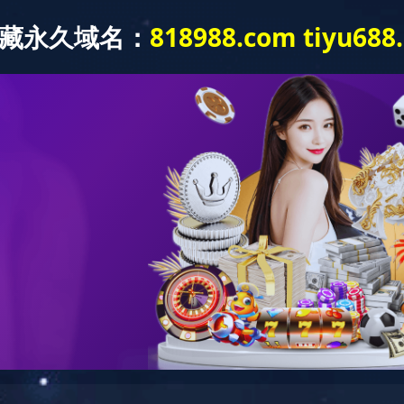
电力工程
B体育-B体育亚洲官方网站-BSPORT
供水工程