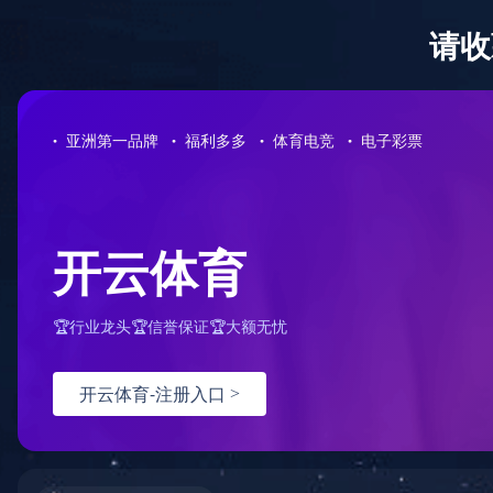
B体育
咨询热线：0731-85053789
B体育-B体育亚洲官方网站-BSPORT
公司简介
Power materials
母线槽