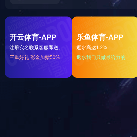
箱式变电站
电缆线
断路器
户外环网柜
FTU馈线终端
母线槽
变压器
配电箱
直流充电桩
抗震支架、桥架