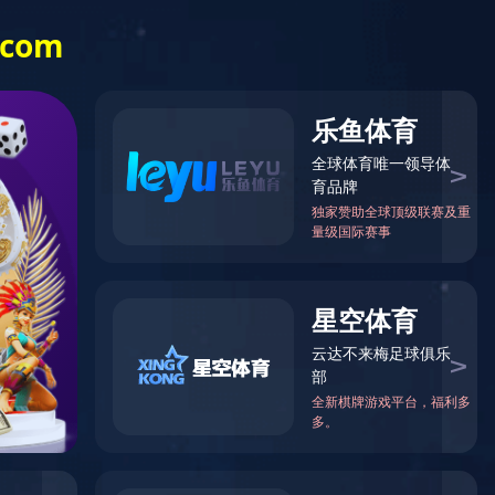
工程案例
荣誉客户
B体育
人才招聘