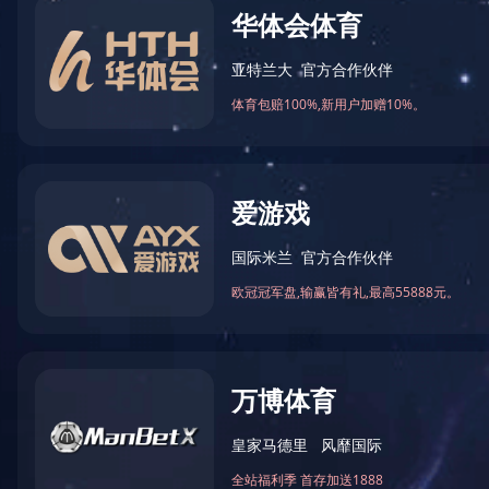
B体育-B体育亚洲官方
网站-BSPORT
全绝缘环网柜
中置柜
气体绝缘金属封闭开关设备
智慧变电站
高低压开关设备
DTU站所终端