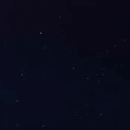
电话：0731-85053789
传真：0731-85053789
邮箱：125995734@qq.com
官网：cpdtwb.com
地址：长沙高新开发区桐梓坡
公众号
手机网站
西路408号麓谷林语小区I区综合
体3栋11021号