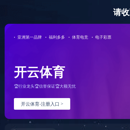
B体育
咨询热线：0731-85053789
B体育-B体育亚洲官方网站-BSPORT
公司简介
Power materials
母线槽