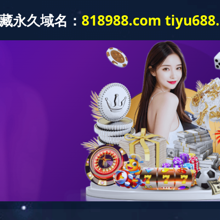
电力工程
B体育-B体育亚洲官方网站-BSPORT
供水工程