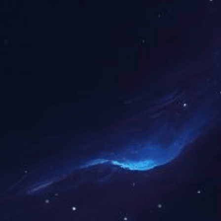
上一篇：
SLK
推荐产品
下一篇：
IP68
10、20KVHXGN口系列半绝缘环网柜
XLC A密集型母线槽
智能母线槽
低压柜MNS